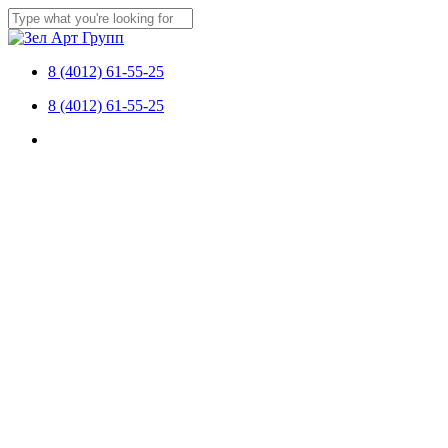
Перейти
к
Закрыть
основному
поиск
содержанию
8 (4012) 61-55-25
Меню
8 (4012) 61-55-25
Меню