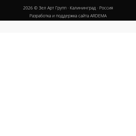
2026
© Зел Арт Групп · Калининград · Россия
Разработка и поддержка сайта ARDEMA
Close
this
module
Заказать звонок
Оставьте заявку, чтобы связаться с менеджером.
Ваше имя