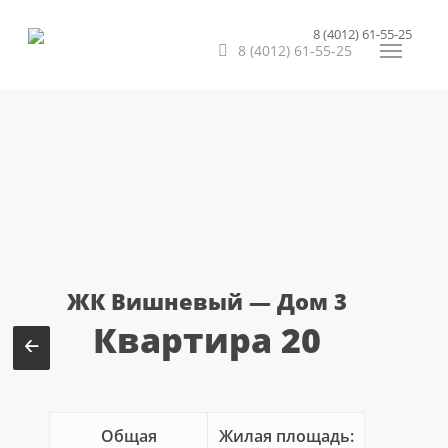
Перейти
8 (4012) 61-55-25
к
8 (4012) 61-55-25
Меню
основному
содержанию
ЖК Вишневый — Дом 3
Квартира 20
Общая
Жилая площадь: