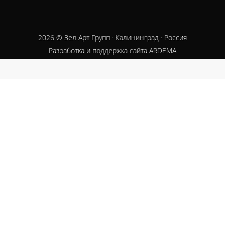
2026
© Зел Арт Групп · Калининград · Россия
Разработка и поддержка сайта ARDEMA
Close
this
module
Ь
джером.