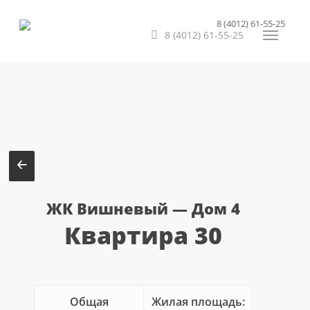
Перейти
8 (4012) 61-55-25
к
8 (4012) 61-55-25
Меню
основному
содержанию
ЖК Вишневый — Дом 4
Квартира 30
Общая
Жилая площадь: